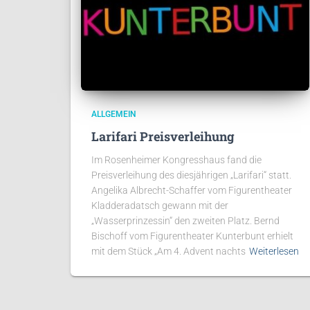
ALLGEMEIN
Larifari Preisverleihung
Im Rosenheimer Kongresshaus fand die
Preisverleihung des diesjährigen „Larifari“ statt.
Angelika Albrecht-Schaffer vom Figurentheater
Kladderadatsch gewann mit der
„Wasserprinzessin“ den zweiten Platz. Bernd
Bischoff vom Figurentheater Kunterbunt erhielt
mit dem Stück „Am 4. Advent nachts
Weiterlesen