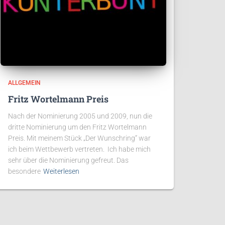
ALLGEMEIN
Fritz Wortelmann Preis
Nach der Nominierung 2005 und 2009, nun die
dritte Nominierung um den Fritz Wortelmann
Preis. Mit meinem Stück „Der Wunschring“ war
ich beim Wettbewerb vertreten. Ich habe mich
sehr über die Nominierung gefreut. Das
besondere
Weiterlesen