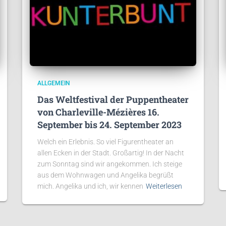
ALLGEMEIN
Das Weltfestival der Puppentheater
von Charleville-Mézières 16.
September bis 24. September 2023
Welch ein Erlebnis. So viel Figurentheater an
allen Ecken in der Stadt. Großartig! In der Nacht
zum Sonntag sind wir angekommen. Ich steige
aus dem Wohnwagen und Angelika begrüßt
mich. Angelika und ich, wir kennen
Weiterlesen