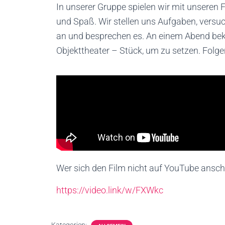
In unserer Gruppe spielen wir mit unseren 
und Spaß. Wir stellen uns Aufgaben, versu
an und besprechen es. An einem Abend bekam
Objekttheater – Stück, um zu setzen. Folgen
Wer sich den Film nicht auf YouTube ansch
https://video.link/w/FXWkc