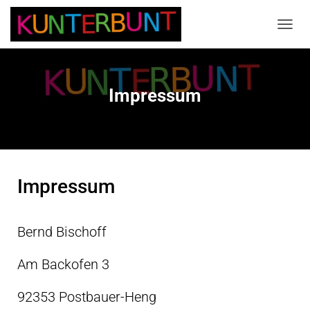
N
A
V
I
G
Impressum
A
T
I
O
N
U
M
Impressum
S
C
H
Bernd Bischoff
A
L
T
Am Backofen 3
E
N
92353 Postbauer-Heng